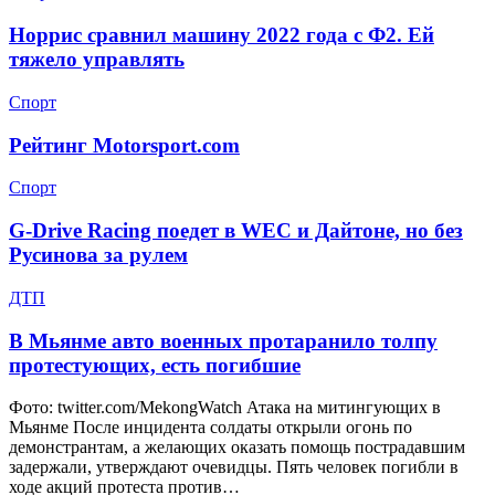
Норрис сравнил машину 2022 года с Ф2. Ей
тяжело управлять
Спорт
Рейтинг Motorsport.com
Спорт
G-Drive Racing поедет в WEC и Дайтоне, но без
Русинова за рулем
ДТП
В Мьянме авто военных протаранило толпу
протестующих, есть погибшие
Фото: twitter.com/MekongWatch Атака на митингующих в
Мьянме После инцидента солдаты открыли огонь по
демонстрантам, а желающих оказать помощь пострадавшим
задержали, утверждают очевидцы. Пять человек погибли в
ходе акций протеста против…