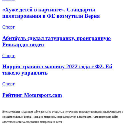
«Хуже детей в картинге». Стандарты
пилотирования в ФЕ возмутили Верня
Спорт
Абитбуль сделал татуировку, проигранную
Риккардо: видео
Спорт
Норрис сравнил машину 2022 года с Ф2. Ей
тяжело управлять
Спорт
Рейтинг Motorsport.com
Все материалы на данном сайте взяты из открытых источников и предоставляются исключительно в
ознакомительных целях. Права на материалы принадлежат их владельцам. Администрация сайта
ответственности за содержание материала не несет.