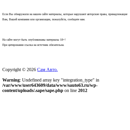
Если Вы обнаружили на нашем сайте материалы, которые нарушают авторские права, принадлежащие
Вам, Вашей компании или организации, пожалуйста, сообщите нам.
На сайте могут быть опубликованы материалы 18+!
При цитировании ссылка на источник обязательна.
Copyright © 2026
Сам Авто.
Warning
: Undefined array key "integration_type" in
/var/www/user643609/data/www/sauto63.ru/wp-
content/uploads/.sape/sape.php
on line
2012