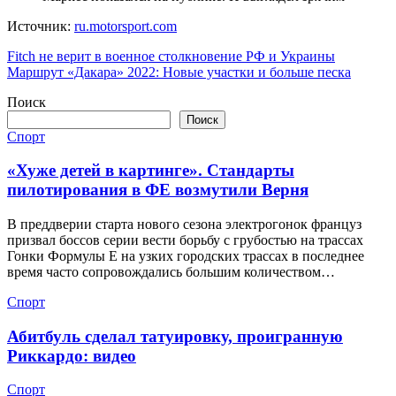
Источник:
ru.motorsport.com
Навигация
Fitch не верит в военное столкновение РФ и Украины
Маршрут «Дакара» 2022: Новые участки и больше песка
по
Поиск
записям
Поиск
Спорт
«Хуже детей в картинге». Стандарты
пилотирования в ФЕ возмутили Верня
В преддверии старта нового сезона электрогонок француз
призвал боссов серии вести борьбу с грубостью на трассах
Гонки Формулы Е на узких городских трассах в последнее
время часто сопровождались большим количеством…
Спорт
Абитбуль сделал татуировку, проигранную
Риккардо: видео
Спорт