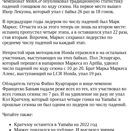
Чемпионат MotoGP опубликовал традиционную статистику
падений гонщиков по ходу сезона. На первое место вышел
Икер Лекуона, который упал с байка 26 раз за 18 гонок.
В предыдущие годы
лидером по числу падений был Марк
Маркес. Отчасти из-за этого теперь он лишь на втором месте:
испанец пропустил четыре этапа, а в оставшихся упал 22 раза,
став вторым. Впрочем, Маркес сохранил лидерство по
среднему числу падений на каждый этап.
Непростой нрав мотоциклов Honda отразился и на остальных
участниках, выступающих на этих байках. Пол Эспаргаро,
который перешел в напарники Маркеса из Aprilia, удвоил
число падений по ходу сезона с 10 до 20. Брат Марка Маркеса
Алекс, выступающий на LCR Honda, упал 19 раз.
Обладатель титула Фабио Куартараро и вице-чемпион
Францеско Баньяя падали реже всех из тех, кто участвовал во
всех гонках сезона: по 7 раз. И на удивление ни разу не упал
Кэл Кратчлоу, который проехал четыре гонки на Yamaha: в
прошлые сезоны он был одним из лидеров по числу падений.
Читайте также:
Кратчлоу останется в Yamaha на 2022 год
Маркес показался на публике. И выглядел зрячим