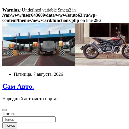
Warning
: Undefined variable $meta2 in
/var/www/user643609/data/www/sauto63.ru/wp-
content/themes/newscard/functions.php
on line
286
Перейти
к
содержимому
Пятница, 7 августа, 2026
Сам Авто.
Народный авто-мото портал.
Поиск
Поиск