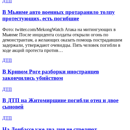
ДТП
В Мьянме авто военных протаранило толпу
протестующих, есть погибшие
Фото: twitter.com/MekongWatch Атака на митингующих в
Мьянме После инцидента солдаты открыли огонь по
демонстрантам, а желающих оказать помощь пострадавшим
задержали, утверждают очевидцы. Пять человек погибли в
ходе акций протеста против…
ДТП
В Кривом Роге разборки иностранцев
закончились убийством
ДТП
В ДТП на Житомирщине погибли отец и двое
сыновей
ДТП
На Донбассе уже два дня не стреляют