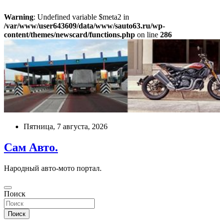
Warning
: Undefined variable $meta2 in
/var/www/user643609/data/www/sauto63.ru/wp-
content/themes/newscard/functions.php
on line
286
Перейти
к
содержимому
Пятница, 7 августа, 2026
Сам Авто.
Народный авто-мото портал.
Поиск
Поиск