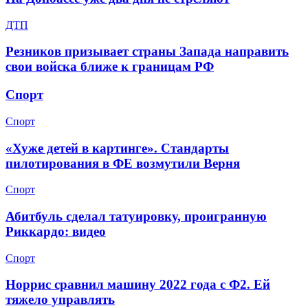
ДТП
Резников призывает страны Запада направить
свои войска ближе к границам РФ
Спорт
Спорт
«Хуже детей в картинге». Стандарты
пилотирования в ФЕ возмутили Верня
Спорт
Абитбуль сделал татуировку, проигранную
Риккардо: видео
Спорт
Норрис сравнил машину 2022 года с Ф2. Ей
тяжело управлять