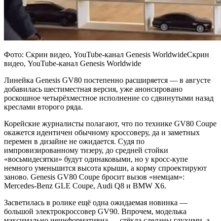
Фото: Скрин видео, YouTube-канал Genesis WorldwideСкрин
видео, YouTube-канал Genesis Worldwide
Линейка Genesis GV80 постепенно расширяется — в августе
добавилась шестиместная версия, уже анонсировано
роскошное четырёхместное исполнение со сдвинутыми назад
креслами второго ряда.
Корейские журналисты полагают, что по технике GV80 Coupe
окажется идентичен обычному кроссоверу, да и заметных
перемен в дизайне не ожидается. Судя по
импровизированному тизеру, до средней стойки
«восьмидесятки» будут одинаковыми, но у кросс-купе
немного уменьшится высота крыши, а корму спроектируют
заново. Genesis GV80 Coupe бросит вызов «немцам»:
Mercedes-Benz GLE Coupe, Audi Q8 и BMW X6.
Засветилась в ролике ещё одна ожидаемая новинка —
большой электрокроссовер GV90. Впрочем, моделька
максимально неинформативна — стёкла сделаны глухими, а