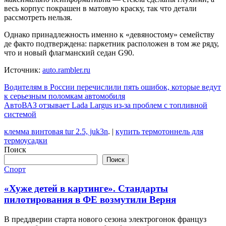
весь корпус покрашен в матовую краску, так что детали
рассмотреть нельзя.
Однако принадлежность именно к «девяностому» семейству
де факто подтверждена: паркетник расположен в том же ряду,
что и новый флагманский седан G90.
Источник:
auto.rambler.ru
Навигация
Водителям в России перечислили пять ошибок, которые ведут
к серьезным поломкам автомобиля
по
АвтоВАЗ отзывает Lada Largus из-за проблем с топливной
записям
системой
клемма винтовая tur 2.5, juk3n
. |
купить термотоннель для
термоусадки
Поиск
Поиск
Спорт
«Хуже детей в картинге». Стандарты
пилотирования в ФЕ возмутили Верня
В преддверии старта нового сезона электрогонок француз