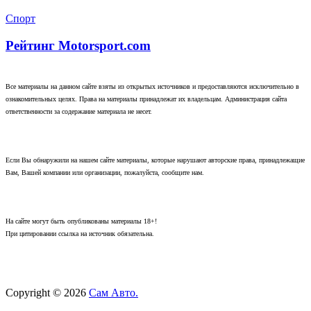
Спорт
Рейтинг Motorsport.com
Все материалы на данном сайте взяты из открытых источников и предоставляются исключительно в
ознакомительных целях. Права на материалы принадлежат их владельцам. Администрация сайта
ответственности за содержание материала не несет.
Если Вы обнаружили на нашем сайте материалы, которые нарушают авторские права, принадлежащие
Вам, Вашей компании или организации, пожалуйста, сообщите нам.
На сайте могут быть опубликованы материалы 18+!
При цитировании ссылка на источник обязательна.
Copyright © 2026
Сам Авто.