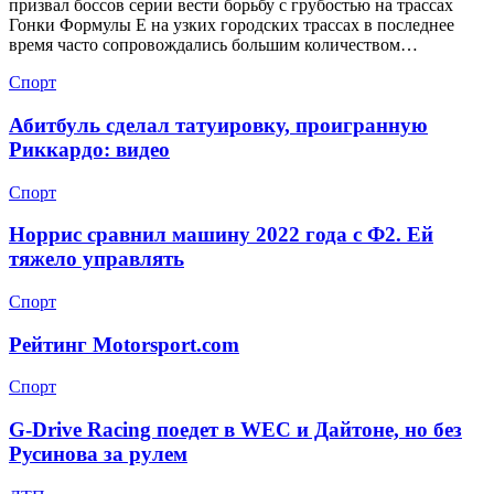
призвал боссов серии вести борьбу с грубостью на трассах
Гонки Формулы Е на узких городских трассах в последнее
время часто сопровождались большим количеством…
Спорт
Абитбуль сделал татуировку, проигранную
Риккардо: видео
Спорт
Норрис сравнил машину 2022 года с Ф2. Ей
тяжело управлять
Спорт
Рейтинг Motorsport.com
Спорт
G-Drive Racing поедет в WEC и Дайтоне, но без
Русинова за рулем