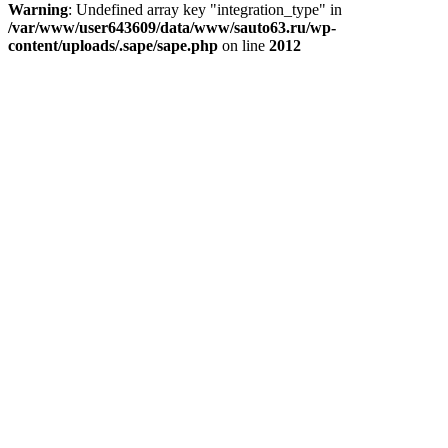
Warning
: Undefined array key "integration_type" in
/var/www/user643609/data/www/sauto63.ru/wp-
content/uploads/.sape/sape.php
on line
2012