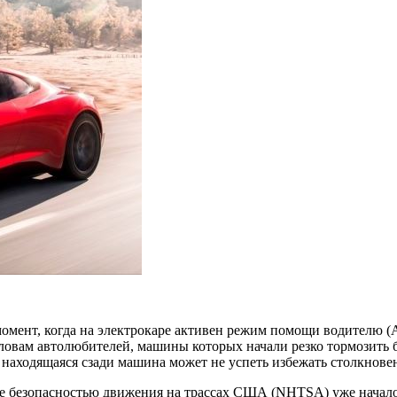
омент, когда на электрокаре активен режим
помощи водителю (AD
словам автолюбителей, машины которых начали резко тормозить 
 находящаяся сзади машина может не успеть избежать столкнове
 безопасностью движения на трассах США (NHTSA) уже начало 