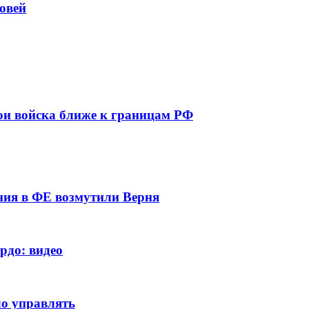
овей
ои войска ближе к границам РФ
ния в ФЕ возмутили Верня
рдо: видео
ло управлять