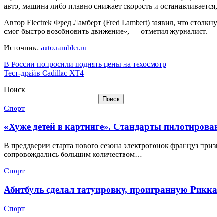
авто, машина либо плавно снижает скорость и останавливается,
Автор Electrek Фред Ламберт (Fred Lambert) заявил, что столк
смог быстро возобновить движение», — отметил журналист.
Источник:
auto.rambler.ru
Навигация
В России попросили поднять цены на техосмотр
Тест-драйв Cadillac XT4
по
Поиск
записям
Поиск
Спорт
«Хуже детей в картинге». Стандарты пилотирова
В преддверии старта нового сезона электрогонок француз призв
сопровождались большим количеством…
Спорт
Абитбуль сделал татуировку, проигранную Рикка
Спорт