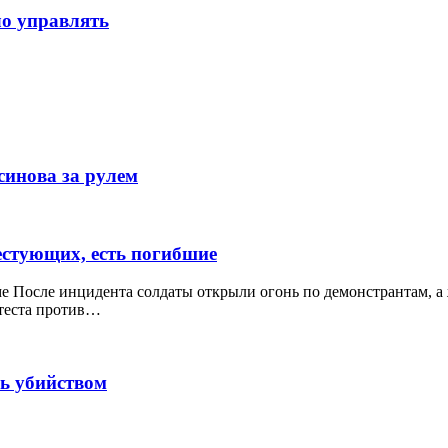
ло управлять
усинова за рулем
естующих, есть погибшие
ме После инцидента солдаты открыли огонь по демонстрантам, 
отеста против…
ь убийством