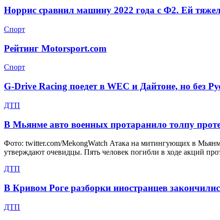
Норрис сравнил машину 2022 года с Ф2. Ей тяже
Спорт
Рейтинг Motorsport.com
Спорт
G-Drive Racing поедет в WEC и Дайтоне, но без Р
ДТП
В Мьянме авто военных протаранило толпу прот
Фото: twitter.com/MekongWatch Атака на митингующих в Мьян
утверждают очевидцы. Пять человек погибли в ходе акций пр
ДТП
В Кривом Роге разборки иностранцев закончилис
ДТП