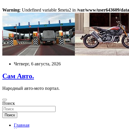
Warning
: Undefined variable $meta2 in
/var/www/user643609/data
Перейти
к
содержимому
Четверг, 6 августа, 2026
Сам Авто.
Народный авто-мото портал.
Поиск
Поиск
Главная