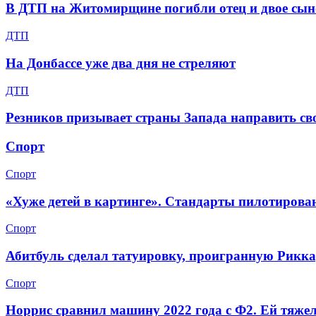
В ДТП на Житомирщине погибли отец и двое сын
ДТП
На Донбассе уже два дня не стреляют
ДТП
Резников призывает страны Запада направить св
Спорт
Спорт
«Хуже детей в картинге». Стандарты пилотирова
Спорт
Абитбуль сделал татуировку, проигранную Рикка
Спорт
Норрис сравнил машину 2022 года с Ф2. Ей тяже