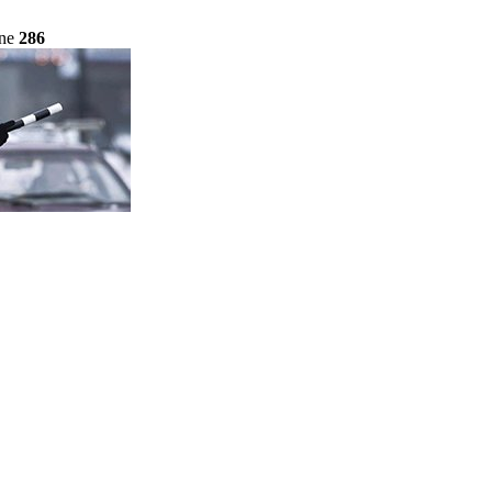
ine
286