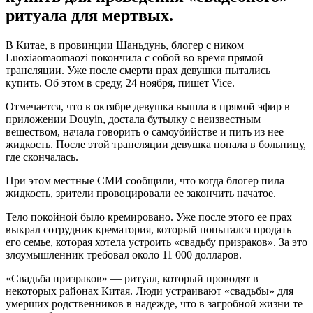
ритуала для мертвых.
В Китае, в провинции Шаньдунь, блогер с ником
Luoxiaomaomaozi покончила с собой во время прямой
трансляции. Уже после смерти прах девушки пытались
купить. Об этом в среду, 24 ноября, пишет Vice.
Отмечается, что в октябре девушка вышла в прямой эфир в
приложении Douyin, достала бутылку с неизвестным
веществом, начала говорить о самоубийстве и пить из нее
жидкость. После этой трансляции девушка попала в больницу,
где скончалась.
При этом местные СМИ сообщили, что когда блогер пила
жидкость, зрители провоцировали ее закончить начатое.
Тело покойной было кремировано. Уже после этого ее прах
выкрал сотрудник крематория, который попытался продать
его семье, которая хотела устроить «свадьбу призраков». За это
злоумышленник требовал около 11 000 долларов.
«Свадьба призраков» — ритуал, который проводят в
некоторых районах Китая. Люди устраивают «свадьбы» для
умерших родственников в надежде, что в загробной жизни те