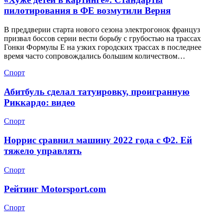
пилотирования в ФЕ возмутили Верня
В преддверии старта нового сезона электрогонок француз
призвал боссов серии вести борьбу с грубостью на трассах
Гонки Формулы Е на узких городских трассах в последнее
время часто сопровождались большим количеством…
Спорт
Абитбуль сделал татуировку, проигранную
Риккардо: видео
Спорт
Норрис сравнил машину 2022 года с Ф2. Ей
тяжело управлять
Спорт
Рейтинг Motorsport.com
Спорт