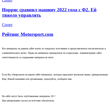
Спорт
Норрис сравнил машину 2022 года с Ф2. Ей
тяжело управлять
Спорт
Рейтинг Motorsport.com
Все материалы на данном сайте взяты из открытых источников и предоставляются исключительно в
ознакомительных целях. Права на материалы принадлежат их владельцам. Администрация сайта
ответственности за содержание материала не несет.
Если Вы обнаружили на нашем сайте материалы, которые нарушают авторские права, принадлежащие
Вам, Вашей компании или организации, пожалуйста, сообщите нам.
На сайте могут быть опубликованы материалы 18+!
При цитировании ссылка на источник обязательна.