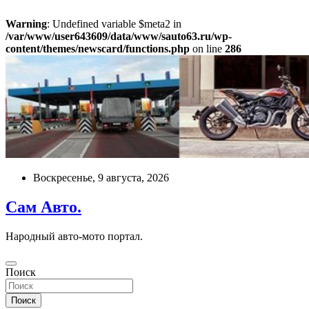
Warning
: Undefined variable $meta2 in
/var/www/user643609/data/www/sauto63.ru/wp-
content/themes/newscard/functions.php
on line
286
Перейти
к
содержимому
Воскресенье, 9 августа, 2026
Сам Авто.
Народный авто-мото портал.
Поиск
Поиск