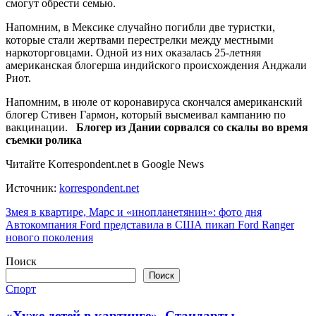
смогут обрести семью.
Напомним, в Мексике случайно погибли две туристки,
которые стали жертвами перестрелки между местными
наркоторговцами. Одной из них оказалась 25-летняя
американская блогерша индийского происхождения Анджали
Риот.
Напомним, в июле от коронавируса скончался американский
блогер Стивен Гармон, который высмеивал кампанию по
вакцинации.
Блогер из Дании сорвался со скалы во время
съемки ролика
Читайте Korrespondent.net в Google News
Источник:
korrespondent.net
Навигация
Змея в квартире, Марс и «инопланетянин»: фото дня
Автокомпания Ford представила в США пикап Ford Ranger
по
нового поколения
записям
Поиск
Поиск
Спорт
«Хуже детей в картинге». Стандарты