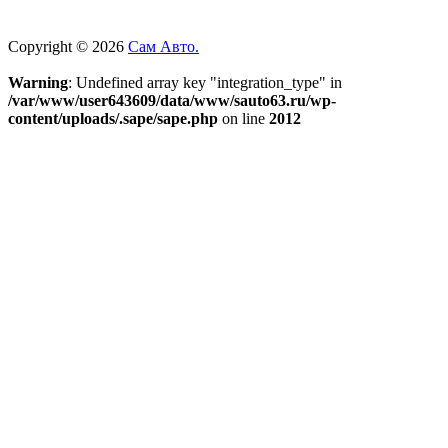
Copyright © 2026
Сам Авто.
Warning
: Undefined array key "integration_type" in
/var/www/user643609/data/www/sauto63.ru/wp-
content/uploads/.sape/sape.php
on line
2012