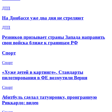
ДТП
На Донбассе уже два дня не стреляют
ДТП
Резников призывает страны Запада направить
свои войска ближе к границам РФ
Спорт
Спорт
«Хуже детей в картинге». Стандарты
пилотирования в ФЕ возмутили Верня
Спорт
Абитбуль сделал татуировку, проигранную
Риккардо: видео