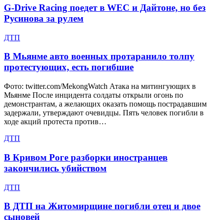
G-Drive Racing поедет в WEC и Дайтоне, но без
Русинова за рулем
ДТП
В Мьянме авто военных протаранило толпу
протестующих, есть погибшие
Фото: twitter.com/MekongWatch Атака на митингующих в
Мьянме После инцидента солдаты открыли огонь по
демонстрантам, а желающих оказать помощь пострадавшим
задержали, утверждают очевидцы. Пять человек погибли в
ходе акций протеста против…
ДТП
В Кривом Роге разборки иностранцев
закончились убийством
ДТП
В ДТП на Житомирщине погибли отец и двое
сыновей