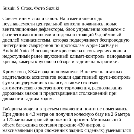
Suzuki S-Cross. Фото Suzuki
Совсем иным стал и салон. На изменившейся до
неузнаваемости центральной консоли появились новые
вентиляционные дефлекторы, блок управления климатом с
физическими кнопками и отдельно стоящий 9-дюймовый
дисплей медиасистемы, которая поддерживает беспроводную
интеграцию смартфонов по протоколам Apple CarPlay и
Android Auto. В оснащение кроссовера в топ-версиях вошли
недоступный ранее двухзонный климат-контроль, панорамная
крыша, камеры кругового обзора и задние парктроники.
Кроме того, SX4 изрядно «поумнел». В перечень штатных
водительских ассистентов вошли адаптивный круиз-контроль,
функция удержания в полосе, а также системы
автоматического экстренного торможения, распознавания
дорожных знаков и предотвращения столкновений при
движении задним ходом.
Габариты модели в третьем поколении почти не поменялись.
При длине в 4,3 метра он получил колесную базу на 2,6 метра
и 175-миллиметровый дорожный просвет. Минимальный
объем багажника составил прежние 430 литров, а
максимальный (при сложенных задних сиденьях) уменьшился