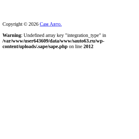
Copyright © 2026
Сам Авто.
Warning
: Undefined array key "integration_type" in
/var/www/user643609/data/www/sauto63.ru/wp-
content/uploads/.sape/sape.php
on line
2012