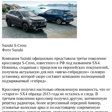
Suzuki S-Cross
Фото Suzuki
Компания Suzuki официально представила третье поколение
кроссовера S-Cross, известного в РФ под названием SX4.
Новинка, созданная с прицелом на европейских покупателей,
получила актуальную для них «мягко-гибридную» силовую
установку, которой скоро составит компанию полноценный
подзаряжаемый «гибрид».
Кроссовер получил настолько обновленную внешность, что от
«старого» SX4 образца 2013 года не осталось и следа. В
третьем поколении кроссовер получил другую, затемненную
решетку радиатора, более агрессивный передний бампер,
угловатые колесные арки и по-настоящему современную
светотехнику, которая теперь светодиодная не только спереди,