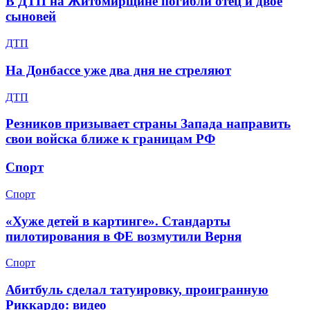
В ДТП на Житомирщине погибли отец и двое
сыновей
ДТП
На Донбассе уже два дня не стреляют
ДТП
Резников призывает страны Запада направить
свои войска ближе к границам РФ
Спорт
Спорт
«Хуже детей в картинге». Стандарты
пилотирования в ФЕ возмутили Верня
Спорт
Абитбуль сделал татуировку, проигранную
Риккардо: видео