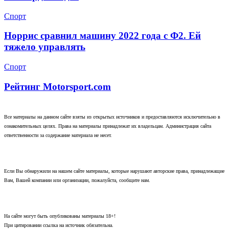
Спорт
Норрис сравнил машину 2022 года с Ф2. Ей
тяжело управлять
Спорт
Рейтинг Motorsport.com
Все материалы на данном сайте взяты из открытых источников и предоставляются исключительно в
ознакомительных целях. Права на материалы принадлежат их владельцам. Администрация сайта
ответственности за содержание материала не несет.
Если Вы обнаружили на нашем сайте материалы, которые нарушают авторские права, принадлежащие
Вам, Вашей компании или организации, пожалуйста, сообщите нам.
На сайте могут быть опубликованы материалы 18+!
При цитировании ссылка на источник обязательна.