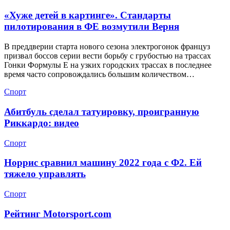
«Хуже детей в картинге». Стандарты
пилотирования в ФЕ возмутили Верня
В преддверии старта нового сезона электрогонок француз
призвал боссов серии вести борьбу с грубостью на трассах
Гонки Формулы Е на узких городских трассах в последнее
время часто сопровождались большим количеством…
Спорт
Абитбуль сделал татуировку, проигранную
Риккардо: видео
Спорт
Норрис сравнил машину 2022 года с Ф2. Ей
тяжело управлять
Спорт
Рейтинг Motorsport.com