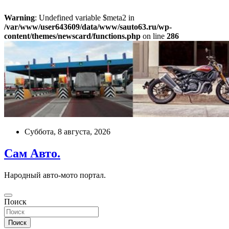
Warning
: Undefined variable $meta2 in
/var/www/user643609/data/www/sauto63.ru/wp-
content/themes/newscard/functions.php
on line
286
Перейти
к
содержимому
Суббота, 8 августа, 2026
Сам Авто.
Народный авто-мото портал.
Поиск
Поиск