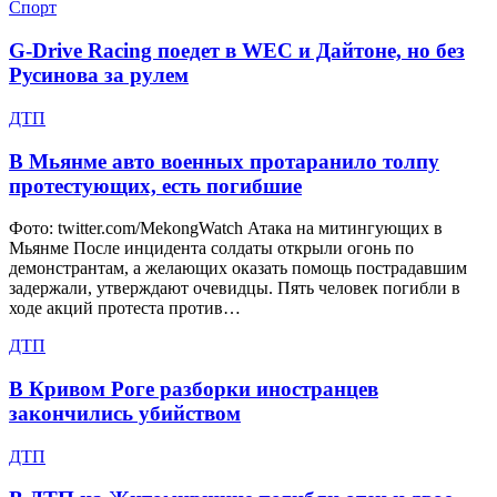
Спорт
G-Drive Racing поедет в WEC и Дайтоне, но без
Русинова за рулем
ДТП
В Мьянме авто военных протаранило толпу
протестующих, есть погибшие
Фото: twitter.com/MekongWatch Атака на митингующих в
Мьянме После инцидента солдаты открыли огонь по
демонстрантам, а желающих оказать помощь пострадавшим
задержали, утверждают очевидцы. Пять человек погибли в
ходе акций протеста против…
ДТП
В Кривом Роге разборки иностранцев
закончились убийством
ДТП