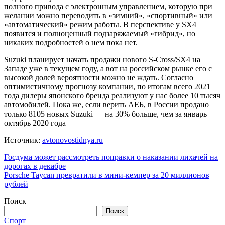
полного привода с электронным управлением, которую при
желании можно переводить в «зимний», «спортивный» или
«автоматический» режим работы. В перспективе у SX4
появится и полноценный подзаряжаемый «гибрид», но
никаких подробностей о нем пока нет.
Suzuki планирует начать продажи нового S-Cross/SX4 на
Западе уже в текущем году, а вот на российском рынке его с
высокой долей вероятности можно не ждать. Согласно
оптимистичному прогнозу компании, по итогам всего 2021
года дилеры японского бренда реализуют у нас более 10 тысяч
автомобилей. Пока же, если верить АЕБ, в России продано
только 8105 новых Suzuki — на 30% больше, чем за январь—
октябрь 2020 года
Источник:
avtonovostidnya.ru
Навигация
Госдума может рассмотреть поправки о наказании лихачей на
дорогах в декабре
по
Porsche Taycan превратили в мини-кемпер за 20 миллионов
записям
рублей
Поиск
Поиск
Спорт