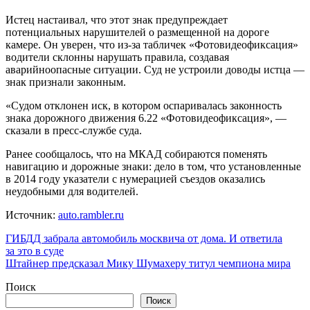
Истец настаивал, что этот знак предупреждает
потенциальных нарушителей о размещенной на дороге
камере. Он уверен, что из-за
табличек «Фотовидеофиксация»
водители склонны нарушать правила, создавая
аварийноопасные ситуации. Суд не устроили доводы истца —
знак признали законным.
«Судом отклонен иск, в котором оспаривалась законность
знака дорожного движения 6.22 «Фотовидеофиксация», —
сказали в пресс-службе суда.
Ранее сообщалось, что на МКАД собираются поменять
навигацию и дорожные знаки: дело в том, что установленные
в 2014 году указатели с нумерацией съездов оказались
неудобными для водителей.
Источник:
auto.rambler.ru
Навигация
ГИБДД забрала автомобиль москвича от дома. И ответила
за это в суде
по
Штайнер предсказал Мику Шумахеру титул чемпиона мира
записям
Поиск
Поиск