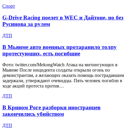
Спорт
G-Drive Racing поедет в WEC и Дайтоне, но без
Русинова за рулем
ДТП
В Мьянме авто военных протаранило толпу
протестующих, есть погибшие
Фото: twitter.com/MekongWatch Атака на митингующих в
Мьянме После инцидента солдаты открыли огонь по
демонстрантам, а желающих оказать помощь пострадавшим
задержали, утверждают очевидцы. Пять человек погибли в
ходе акций протеста против…
ДТП
В Кривом Роге разборки иностранцев
закончились убийством
ДТП