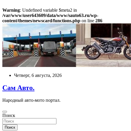
Warning
: Undefined variable $meta2 in
/var/www/user643609/data/www/sauto63.ru/wp-
content/themes/newscard/functions.php
on line
286
Перейти
к
содержимому
Четверг, 6 августа, 2026
Сам Авто.
Народный авто-мото портал.
Поиск
Поиск