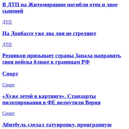
В ДТП на Житомирщине погибли отец и двое
сыновей
ДТП
На Донбассе уже два дня не стреляют
ДТП
Резников призывает страны Запада направить
свои войска ближе к границам РФ
Спорт
Спорт
«Хуже детей в картинге». Стандарты
пилотирования в ФЕ возмутили Верня
Спорт
Абитбуль сделал татуировку, проигранную