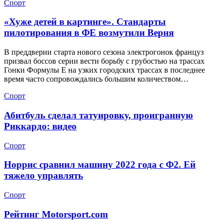
Спорт
«Хуже детей в картинге». Стандарты
пилотирования в ФЕ возмутили Верня
В преддверии старта нового сезона электрогонок француз
призвал боссов серии вести борьбу с грубостью на трассах
Гонки Формулы Е на узких городских трассах в последнее
время часто сопровождались большим количеством…
Спорт
Абитбуль сделал татуировку, проигранную
Риккардо: видео
Спорт
Норрис сравнил машину 2022 года с Ф2. Ей
тяжело управлять
Спорт
Рейтинг Motorsport.com