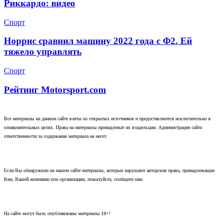
Риккардо: видео
Спорт
Норрис сравнил машину 2022 года с Ф2. Ей
тяжело управлять
Спорт
Рейтинг Motorsport.com
Все материалы на данном сайте взяты из открытых источников и предоставляются исключительно в
ознакомительных целях. Права на материалы принадлежат их владельцам. Администрация сайта
ответственности за содержание материала не несет.
Если Вы обнаружили на нашем сайте материалы, которые нарушают авторские права, принадлежащие
Вам, Вашей компании или организации, пожалуйста, сообщите нам.
На сайте могут быть опубликованы материалы 18+!