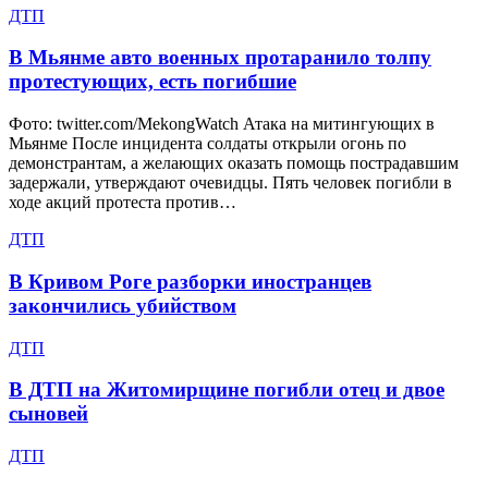
ДТП
В Мьянме авто военных протаранило толпу
протестующих, есть погибшие
Фото: twitter.com/MekongWatch Атака на митингующих в
Мьянме После инцидента солдаты открыли огонь по
демонстрантам, а желающих оказать помощь пострадавшим
задержали, утверждают очевидцы. Пять человек погибли в
ходе акций протеста против…
ДТП
В Кривом Роге разборки иностранцев
закончились убийством
ДТП
В ДТП на Житомирщине погибли отец и двое
сыновей
ДТП