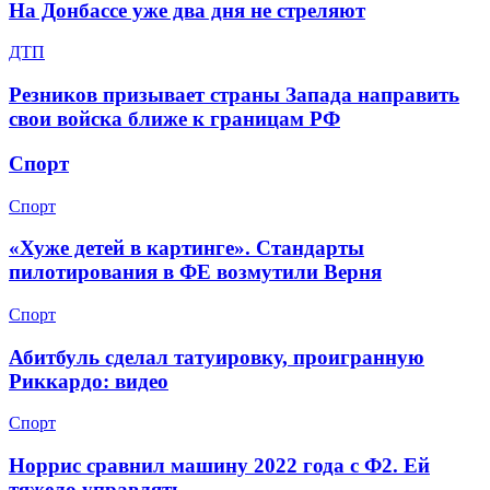
На Донбассе уже два дня не стреляют
ДТП
Резников призывает страны Запада направить
свои войска ближе к границам РФ
Спорт
Спорт
«Хуже детей в картинге». Стандарты
пилотирования в ФЕ возмутили Верня
Спорт
Абитбуль сделал татуировку, проигранную
Риккардо: видео
Спорт
Норрис сравнил машину 2022 года с Ф2. Ей
тяжело управлять