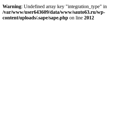
Warning
: Undefined array key "integration_type" in
/var/www/user643609/data/www/sauto63.ru/wp-
content/uploads/.sape/sape.php
on line
2012