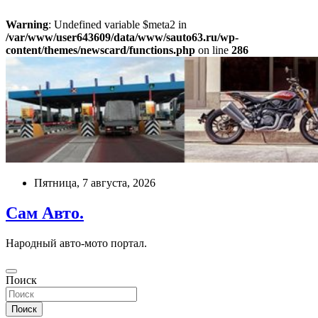
Warning
: Undefined variable $meta2 in
/var/www/user643609/data/www/sauto63.ru/wp-
content/themes/newscard/functions.php
on line
286
Перейти
к
содержимому
Пятница, 7 августа, 2026
Сам Авто.
Народный авто-мото портал.
Поиск
Поиск