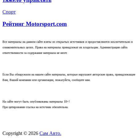
Спорт
Рейтинг Motorsport.com
Все материалы на данном сайте взяты из открытых источников и предоставляются исключительно в
ознакомительных целях. Права на материалы принадлежат их владельцам. Администрация сайта
ответственности за содержание материала не несет.
Если Вы обнаружили на нашем сайте материалы, которые нарушают авторские права, принадлежащие
Вам, Вашей компании или организации, пожалуйста, сообщите нам.
На сайте могут быть опубликованы материалы 18+!
При цитировании ссылка на источник обязательна.
Copyright © 2026
Сам Авто.