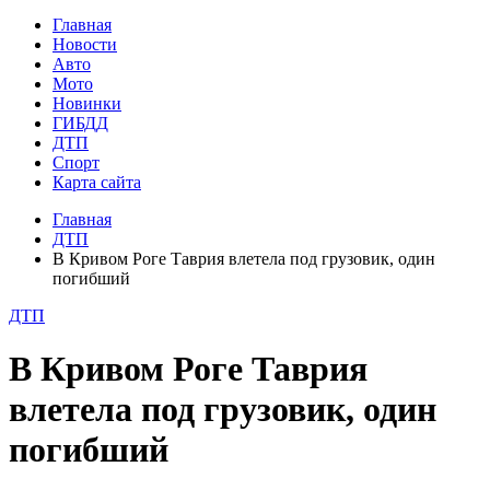
Главная
Новости
Авто
Мото
Новинки
ГИБДД
ДТП
Спорт
Карта сайта
Главная
ДТП
В Кривом Роге Таврия влетела под грузовик, один
погибший
ДТП
В Кривом Роге Таврия
влетела под грузовик, один
погибший