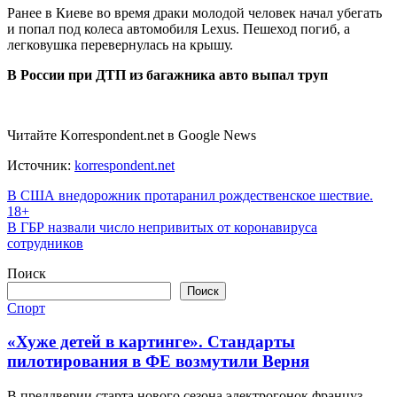
Ранее в Киеве во время драки молодой человек начал убегать
и попал под колеса автомобиля Lexus. Пешеход погиб, а
легковушка перевернулась на крышу.
В России при ДТП из багажника авто выпал труп
Читайте Korrespondent.net в Google News
Источник:
korrespondent.net
Навигация
В США внедорожник протаранил рождественское шествие.
18+
по
В ГБР назвали число непривитых от коронавируса
записям
сотрудников
Поиск
Поиск
Спорт
«Хуже детей в картинге». Стандарты
пилотирования в ФЕ возмутили Верня
В преддверии старта нового сезона электрогонок француз