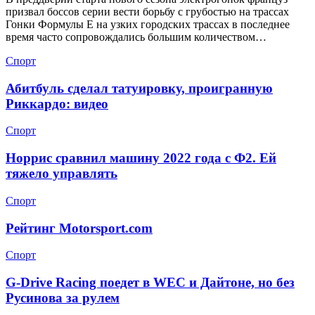
призвал боссов серии вести борьбу с грубостью на трассах
Гонки Формулы Е на узких городских трассах в последнее
время часто сопровождались большим количеством…
Спорт
Абитбуль сделал татуировку, проигранную
Риккардо: видео
Спорт
Норрис сравнил машину 2022 года с Ф2. Ей
тяжело управлять
Спорт
Рейтинг Motorsport.com
Спорт
G-Drive Racing поедет в WEC и Дайтоне, но без
Русинова за рулем