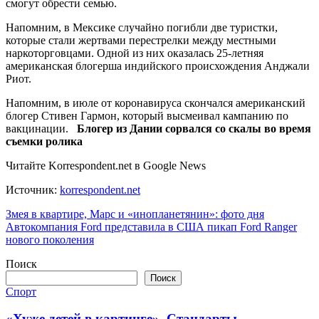
смогут обрести семью.
Напомним, в Мексике случайно погибли две туристки,
которые стали жертвами перестрелки между местными
наркоторговцами. Одной из них оказалась 25-летняя
американская блогерша индийского происхождения Анджали
Риот.
Напомним, в июле от коронавируса скончался американский
блогер Стивен Гармон, который высмеивал кампанию по
вакцинации.
Блогер из Дании сорвался со скалы во время
съемки ролика
Читайте Korrespondent.net в Google News
Источник:
korrespondent.net
Навигация
Змея в квартире, Марс и «инопланетянин»: фото дня
Автокомпания Ford представила в США пикап Ford Ranger
по
нового поколения
записям
Поиск
Поиск
Спорт
«Хуже детей в картинге». Стандарты