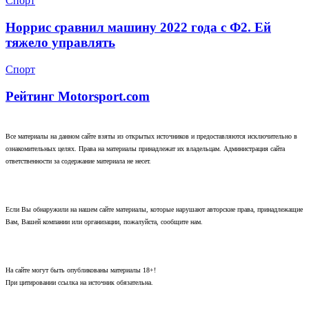
Спорт
Норрис сравнил машину 2022 года с Ф2. Ей
тяжело управлять
Спорт
Рейтинг Motorsport.com
Все материалы на данном сайте взяты из открытых источников и предоставляются исключительно в
ознакомительных целях. Права на материалы принадлежат их владельцам. Администрация сайта
ответственности за содержание материала не несет.
Если Вы обнаружили на нашем сайте материалы, которые нарушают авторские права, принадлежащие
Вам, Вашей компании или организации, пожалуйста, сообщите нам.
На сайте могут быть опубликованы материалы 18+!
При цитировании ссылка на источник обязательна.