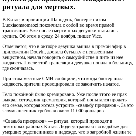
ритуала для мертвых.
В Китае, в провинции Шаньдунь, блогер с ником
Luoxiaomaomaozi покончила с собой во время прямой
трансляции. Уже после смерти прах девушки пытались
купить. Об этом в среду, 24 ноября, пишет Vice.
Отмечается, что в октябре девушка вышла в прямой эфир в
приложении Douyin, достала бутылку с неизвестным
веществом, начала говорить о самоубийстве и пить из нее
жидкость. После этой трансляции девушка попала в больницу,
где скончалась.
При этом местные СМИ сообщили, что когда блогер пила
жидкость, зрители провоцировали ее закончить начатое.
Тело покойной было кремировано. Уже после этого ее прах
выкрал сотрудник крематория, который попытался продать
его семье, которая хотела устроить «свадьбу призраков». За это
злоумышленник требовал около 11 000 долларов.
«Свадьба призраков» — ритуал, который проводят в
некоторых районах Китая. Люди устраивают «свадьбы» для
умерших родственников в надежде, что в загробной жизни те