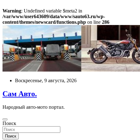
Warning
: Undefined variable $meta2 in
/var/www/user643609/data/www/sauto63.ru/wp-
content/themes/newscard/functions.php
on line
286
Перейти
к
содержимому
Воскресенье, 9 августа, 2026
Сам Авто.
Народный авто-мото портал.
Поиск
Поиск