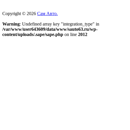
Copyright © 2026
Сам Авто.
Warning
: Undefined array key "integration_type" in
/var/www/user643609/data/www/sauto63.ru/wp-
content/uploads/.sape/sape.php
on line
2012