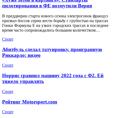
пилотирования в ФЕ возмутили Верня
В преддверии старта нового сезона электрогонок француз
призвал боссов серии вести борьбу с грубостью на трассах
Гонки Формулы Е на узких городских трассах в последнее
время часто сопровождались большим количеством…
Спорт
Абитбуль сделал татуировку, проигранную
Риккардо: видео
Спорт
Норрис сравнил машину 2022 года с Ф2. Ей
тяжело управлять
Спорт
Рейтинг Motorsport.com
Спорт