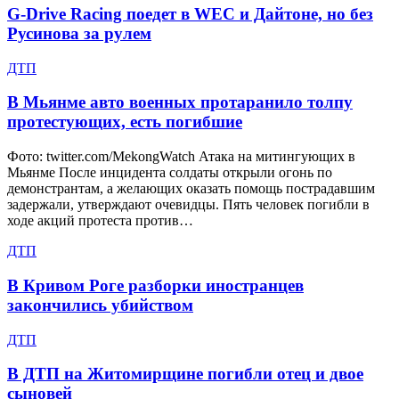
G-Drive Racing поедет в WEC и Дайтоне, но без
Русинова за рулем
ДТП
В Мьянме авто военных протаранило толпу
протестующих, есть погибшие
Фото: twitter.com/MekongWatch Атака на митингующих в
Мьянме После инцидента солдаты открыли огонь по
демонстрантам, а желающих оказать помощь пострадавшим
задержали, утверждают очевидцы. Пять человек погибли в
ходе акций протеста против…
ДТП
В Кривом Роге разборки иностранцев
закончились убийством
ДТП
В ДТП на Житомирщине погибли отец и двое
сыновей