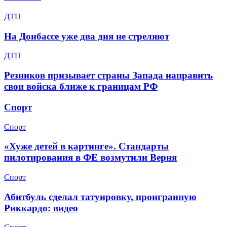
ДТП
На Донбассе уже два дня не стреляют
ДТП
Резников призывает страны Запада направить
свои войска ближе к границам РФ
Спорт
Спорт
«Хуже детей в картинге». Стандарты
пилотирования в ФЕ возмутили Верня
Спорт
Абитбуль сделал татуировку, проигранную
Риккардо: видео